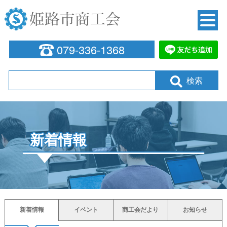
Skip
to
content
079-336-1368
検索
新着情報
新着情報
イベント
商工会だより
お知らせ