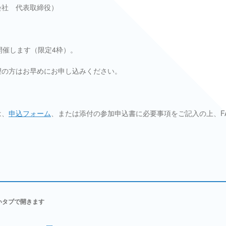
会社 代表取締役）
開催します（限定4枠）。
望の方はお早めにお申し込みください。
は、
申込フォーム
、または添付の参加申込書に必要事項をご記入の上、FAX（
いタブで開きます